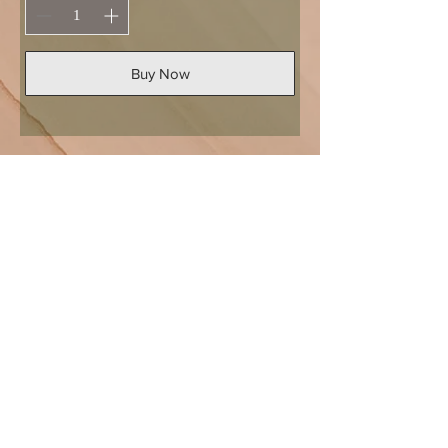
Buy Now
Naline Thaï Spa
Cannes
Naline Thaï Spa vous convie dans un espace de 80m² dédié à
la détente et au modelage en plein cœur de Cannes.
Accompagné par notre équipe professionnelle, dans
l'ambiance authentique de la Thaïlande.
Notre salon ne tolère aucune
attitude déplacée.